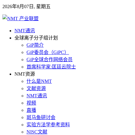
2026年8月07日, 星期五
NMT通讯
全球离子分子组计划
GiP简介
GiP委员会（GiPC）
GiP全球合作网络会员
首席科学家:匡廷云院士
NMT资源
什么是NMT
文献资源
NMT通讯
视频
直播
斑马鱼研讨会
实验方法学参考资料
NISC文献