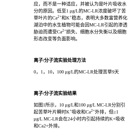
应，而不是一种适应，并被认为是叶片吸收水
分的原因。低至1 μg/L的MC-LR浓度破坏了苦
2+
+
草叶片的Ca
和K
稳态，表明大多数富营养化
湖泊中的水生植物可能会因MC-LR引起的渗透
2+
胁迫而遭受Ca
损失、细胞水分失衡以及细胞
形态改变等负面影响。
离子/分子流实验处理方法
0，1，10，100 μg/L的MC-LR处理苦草9天
离子/分子流实验结果
如图1所示，10 μg/L和100 μg/L MC-LR分别引
+
2+
起苦草叶片瞬时K
吸收和Ca
外排，但≥1
μg/L MC-LR会在24小时内引起持续的K+吸收
和Ca2+外排。