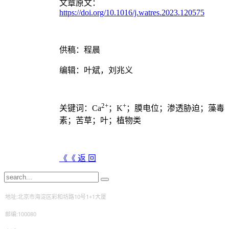
文章原文：
https://doi.org/10.1016/j.watres.2023.120575
供稿：程晨
编辑：叶斌，刘兆义
2+
+
关键词：Ca
；K
；膜电位；渗透胁迫；藻毒
素；苦草；叶；植物类
《《 返 回
地址:北京市海淀区彩和坊路10号1+1大厦
邮编:100080