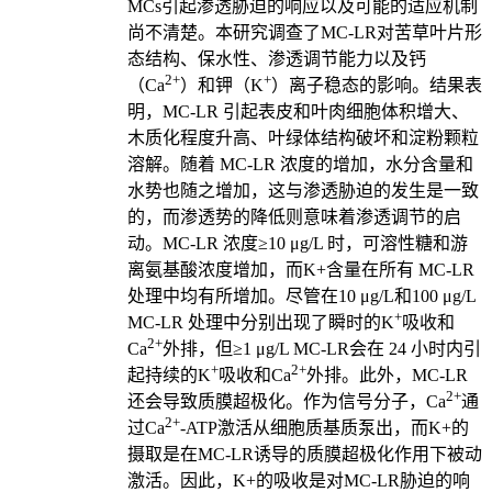
MCs引起渗透胁迫的响应以及可能的适应机制
尚不清楚。本研究调查了MC-LR对苦草叶片形
态结构、保水性、渗透调节能力以及钙
2+
+
（Ca
）和钾（K
）离子稳态的影响。结果表
明，MC-LR 引起表皮和叶肉细胞体积增大、
木质化程度升高、叶绿体结构破坏和淀粉颗粒
溶解。随着 MC-LR 浓度的增加，水分含量和
水势也随之增加，这与渗透胁迫的发生是一致
的，而渗透势的降低则意味着渗透调节的启
动。MC-LR 浓度≥10 μg/L 时，可溶性糖和游
离氨基酸浓度增加，而K+含量在所有 MC-LR
处理中均有所增加。尽管在10 μg/L和100 μg/L
+
MC-LR 处理中分别出现了瞬时的K
吸收和
2+
Ca
外排，但≥1 μg/L MC-LR会在 24 小时内引
+
2+
起持续的K
吸收和Ca
外排。此外，MC-LR
2+
还会导致质膜超极化。作为信号分子，Ca
通
2+
过Ca
-ATP激活从细胞质基质泵出，而K+的
摄取是在MC-LR诱导的质膜超极化作用下被动
激活。因此，K+的吸收是对MC-LR胁迫的响