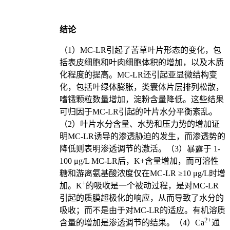
结论
（1）MC-LR引起了苦草叶片形态的变化，包
括表皮细胞和叶肉细胞体积的增加，以及木质
化程度的提高。MC-LR还引起亚显微结构变
化，包括叶绿体膨胀，类囊体片层排列松散，
嗜锇颗粒数量增加，淀粉含量降低。这些结果
可归因于MC-LR引起的叶片水分平衡紊乱。
（2）叶片水分含量、水势和压力势的增加证
明MC-LR诱导的渗透胁迫的发生，而渗透势的
降低则表明渗透调节的激活。（3）暴露于 1-
100 μg/L MC-LR后，K+含量增加，而可溶性
糖和游离氨基酸浓度仅在MC-LR ≥10 μg/L时增
+
加。K
的吸收是一个被动过程，是对MC-LR
引起的质膜超极化的响应，从而导致了水分的
吸收；而不是由于对MC-LR的适应。有机溶质
2+
含量的增加是渗透调节的结果。（4）Ca
通