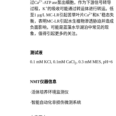
2+
过Ca
-ATP ase泵出细胞，作为下游信号转导
+
过程，K
的吸收可能通过转运体进行转运。低
2+
+
至1 μg/L MC-LR引起苦草叶片Ca
和K
稳态失
衡，表明MC-LR引起水生植物渗透胁迫并造成
负面影响，可能是蓝藻水华湖泊中常见的现
象，值得引起更多的关注。
测试液
0.1 mM KCl, 0.1mM CaCl
, 0.3 mM MES, pH=6
2
NMT仪器信息
·活体培养环境监测仪
·智能自动化非损伤微测系统