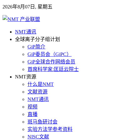
2026年8月07日, 星期五
NMT通讯
全球离子分子组计划
GiP简介
GiP委员会（GiPC）
GiP全球合作网络会员
首席科学家:匡廷云院士
NMT资源
什么是NMT
文献资源
NMT通讯
视频
直播
斑马鱼研讨会
实验方法学参考资料
NISC文献