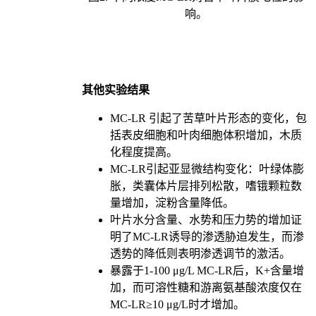
响。
其他实验结果
MC-LR 引起了苦草叶片形态的变化，包
括表皮细胞和叶肉细胞体积增加，木质
化程度提高。
MC-LR引起亚显微结构变化：叶绿体膨
胀，类囊体片层排列松散，嗜锇颗粒数
量增加，淀粉含量降低。
叶片水分含量、水势和压力势的增加证
明了MC-LR诱导的渗透胁迫发生，而渗
透势的降低则表明渗透调节的激活。
暴露于1-100 μg/L MC-LR后，K+含量增
加，而可溶性糖和游离氨基酸浓度仅在
MC-LR≥10 μg/L时才增加。