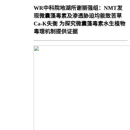
WR中科院地湖所谢丽强组：NMT发
现微囊藻毒素及渗透胁迫均能致苦草
Ca-K失衡 为探究微囊藻毒素水生植物
毒理机制提供证据