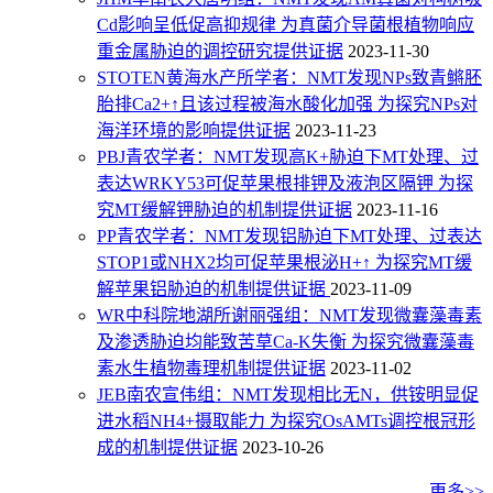
Cd影响呈低促高抑规律 为真菌介导菌根植物响应
重金属胁迫的调控研究提供证据
2023-11-30
STOTEN黄海水产所学者：NMT发现NPs致青鳉胚
胎排Ca2+↑且该过程被海水酸化加强 为探究NPs对
海洋环境的影响提供证据
2023-11-23
PBJ青农学者：NMT发现高K+胁迫下MT处理、过
表达WRKY53可促苹果根排钾及液泡区隔钾 为探
究MT缓解钾胁迫的机制提供证据
2023-11-16
PP青农学者：NMT发现铝胁迫下MT处理、过表达
STOP1或NHX2均可促苹果根泌H+↑ 为探究MT缓
解苹果铝胁迫的机制提供证据
2023-11-09
WR中科院地湖所谢丽强组：NMT发现微囊藻毒素
及渗透胁迫均能致苦草Ca-K失衡 为探究微囊藻毒
素水生植物毒理机制提供证据
2023-11-02
JEB南农宣伟组：NMT发现相比无N，供铵明显促
进水稻NH4+摄取能力 为探究OsAMTs调控根冠形
成的机制提供证据
2023-10-26
更多>>