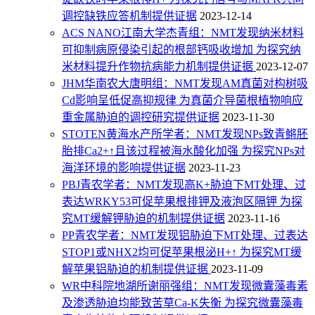
调控缺铁应答机制提供证据
2023-12-14
ACS NANO江南大学杰青组：NMT发现纳米材料
可抑制病原侵染引起的根部钙吸收增加 为探究纳
米材料提升作物抗病能力机制提供证据
2023-12-07
JHM华南农大唐明组：NMT发现AM真菌对构树吸
Cd影响呈低促高抑规律 为真菌介导菌根植物响应
重金属胁迫的调控研究提供证据
2023-11-30
STOTEN黄海水产所学者：NMT发现NPs致青鳉胚
胎排Ca2+↑且该过程被海水酸化加强 为探究NPs对
海洋环境的影响提供证据
2023-11-23
PBJ青农学者：NMT发现高K+胁迫下MT处理、过
表达WRKY53可促苹果根排钾及液泡区隔钾 为探
究MT缓解钾胁迫的机制提供证据
2023-11-16
PP青农学者：NMT发现铝胁迫下MT处理、过表达
STOP1或NHX2均可促苹果根泌H+↑ 为探究MT缓
解苹果铝胁迫的机制提供证据
2023-11-09
WR中科院地湖所谢丽强组：NMT发现微囊藻毒素
及渗透胁迫均能致苦草Ca-K失衡 为探究微囊藻毒