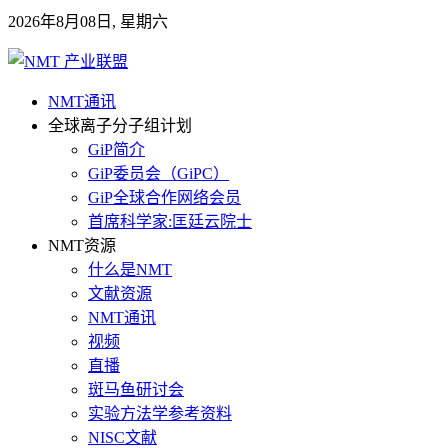
2026年8月08日, 星期六
NMT通讯
全球离子分子组计划
GiP简介
GiP委员会（GiPC）
GiP全球合作网络会员
首席科学家:匡廷云院士
NMT资源
什么是NMT
文献资源
NMT通讯
视频
直播
斑马鱼研讨会
实验方法学参考资料
NISC文献