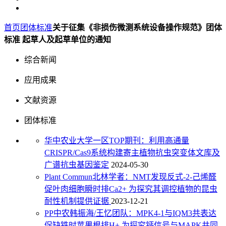
首页
团体标准
关于征集《非损伤微测系统设备操作规范》团体
标准 起草人及起草单位的通知
综合新闻
应用成果
文献资源
团体标准
华中农业大学一区TOP期刊：利用高通量
CRISPR/Cas9系统构建寄主植物抗虫突变体文库及
广谱抗虫基因鉴定
2024-05-30
Plant Commun北林学者：NMT发现反式-2-己烯醛
促叶肉细胞瞬时排Ca2+ 为探究其调控植物的昆虫
耐性机制提供证据
2023-12-21
PP中农韩振海/王忆团队：MPK4-1与IQM3共表达
促缺铁时苹果根排H+ 为探究钙信号与MAPK共同