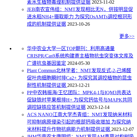
素水生植物毒理机制提供证据
2023-11-02
JEB南农宣伟组：NMT发现相比无N，供铵明显促
进水稻NH4+摄取能力 为探究OsAMTs调控根冠形
成的机制提供证据
2023-10-26
更多>>
华中农业大学一区TOP期刊：利用高通量
CRISPR/Cas9系统构建寄主植物抗虫突变体文库及
广谱抗虫基因鉴定
2024-05-30
Plant Commun北林学者：NMT发现反式-2-己烯醛
促叶肉细胞瞬时排Ca2+ 为探究其调控植物的昆虫
耐性机制提供证据
2023-12-21
PP中农韩振海/王忆团队：MPK4-1与IQM3共表达
促缺铁时苹果根排H+ 为探究钙信号与MAPK共同
调控缺铁应答机制提供证据
2023-12-14
ACS NANO江南大学杰青组：NMT发现纳米材料
可抑制病原侵染引起的根部钙吸收增加 为探究纳
米材料提升作物抗病能力机制提供证据
2023-12-07
JHM华南农大唐明组：NMT发现AM真菌对构树吸