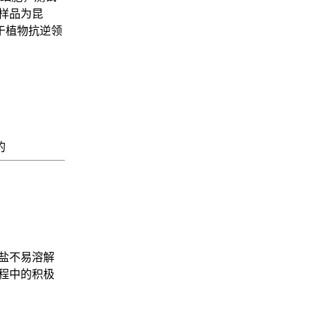
试样品为昆
用于植物抗逆领
的
盐不易溶解
程中的积极