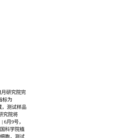
旭月研究院完
指标为
领域，测试样品
某研究院将
 6月9号，
中国科学院植
母细胞，测试