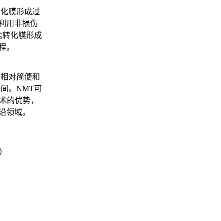
转化膜形成过
利用非损伤
盐转化膜形成
程。
作相对简便和
间。NMT可
技术的优势，
沿领域。
）