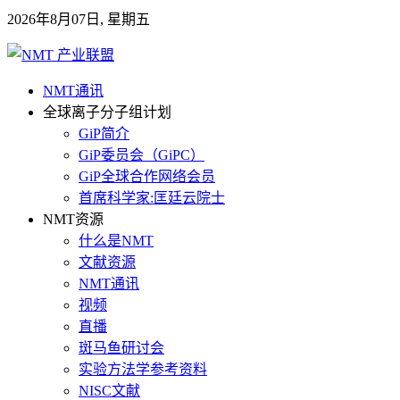
2026年8月07日, 星期五
NMT通讯
全球离子分子组计划
GiP简介
GiP委员会（GiPC）
GiP全球合作网络会员
首席科学家:匡廷云院士
NMT资源
什么是NMT
文献资源
NMT通讯
视频
直播
斑马鱼研讨会
实验方法学参考资料
NISC文献