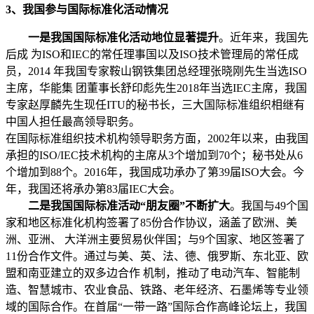
3、我国参与国际标准化活动情况
一是我国国际标准化活动地位显著提升
。近年来，我国先
后成 为ISO和IEC的常任理事国以及ISO技术管理局的常任成
员，2014 年我国专家鞍山钢铁集团总经理张晓刚先生当选ISO
主席，华能集 团董事长舒印彪先生2018年当选IEC主席，我国
专家赵厚麟先生现任ITU的秘书长，三大国际标准组织相继有
中国人担任最高领导职务。
在国际标准组织技术机构领导职务方面，2002年以来，由我国
承担的ISO/IEC技术机构的主席从3个增加到70个；秘书处从6
个增加到88个。2016年，我国成功承办了第39届ISO大会。今
年，我国还将承办第83届IEC大会。
二是我国国际标准活动“朋友圈”不断扩大
。我国与49个国
家和地区标准化机构签署了85份合作协议，涵盖了欧洲、美
洲、亚洲、 大洋洲主要贸易伙伴国；与9个国家、地区签署了
11份合作文件。通过与美、英、法、德、俄罗斯、东北亚、欧
盟和南亚建立的双多边合作 机制，推动了电动汽车、智能制
造、智慧城市、农业食品、铁路、老年经济、石墨烯等专业领
域的国际合作。在首届“一带一路”国际合作高峰论坛上，我国