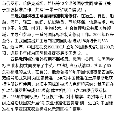
与俄罗斯、哈萨克斯坦、希腊等12个沿线国家共同 签署《关
于加强标准合作，共建“一带一路”联合倡议》。
三是我国积极主导国际标准制定修订
。在冶金、有色、船
舶、海洋、轻工、纺织、机械装备、节能环保、信息技术、电
力电子、能源、材 料、生物技术、社会管理和公共服务等领
域，主导和参与了一系列国际标准制定修订工作。2002年以来
至今，由我国提出并主导制定的国际标准从18项增长到583
项。近两年，中国在提交ISO/IEC并立项的国际标准项目200余
项，连续多年成为国际标准提案最多国家 之一。
四是我国标准海外应用不断拓展
。我国与英国、法国国家
标准 化机构共同发布了中英、中法标准互认清单，实现了60
余项标准的互认；在食品、能源领域39项中国标准被蒙古国以
双编号形式采用 为国家标准；240项中国标准在土库曼斯坦获
得注册认可使用；14项中国标准被塔吉克斯坦采纳；我国正在
推动与俄罗斯完成445项宽 体客机标准（含209项俄罗斯标
准，236项中国标准）的互换工作。对柬埔寨、老挝等海上丝
绸之路沿线国家开展9期农业标准化宣贯培 训，近百项中国标
准在东南亚国家农业标准化示范区推广使用。