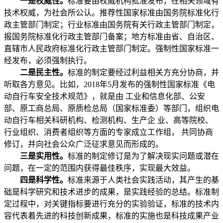
一是权威性。
标准要由权威机构批准发布，在相关领域有
技术权威，为社会所公认。推荐性国家标准由国务院标准化行
政主管部门制定；行业标准由国务院有关行政主管部门制定，
报国务院标准化行政主管部门备案；地方标准由省、自治区、
直辖市人民政府标准化行政主管部门制定。强制性国家标准一
经发布，必须强制执行。
二是民主性。
标准的制定要经过利益相关方充分协商，并
听取各方意见。比如，2018年5月发布的强制性国家标准《电
动自行车安全技术规范》，就是由 工业和信息化部、公安
部、原工商总局、原质检总局（国家标准委）等部门，组织电
动自行车相关科研机构、检测机构、生产企 业、高等院校、
行业组织、消费者组织等方面的专家成立工作组， 共同协商
修订，并向社会公众广泛征求意见而形成的。
三是实用性。
标准的制定修订是为了解决现实问题或潜在
问题，在一定的范围内获得最佳秩序，实现最大效益。
四是科学性。
标准来源于人类社会实践活动，其产生的基
础是科学研究和技术进步的成果，是实践经验的总结。标准制
定过程中，对关键指标要进行充分的实验验证，标准的技术内
容代表着先进的科技创新成果，标准的实施也是科技成果产业