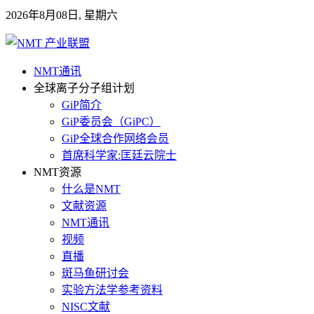
2026年8月08日, 星期六
NMT通讯
全球离子分子组计划
GiP简介
GiP委员会（GiPC）
GiP全球合作网络会员
首席科学家:匡廷云院士
NMT资源
什么是NMT
文献资源
NMT通讯
视频
直播
斑马鱼研讨会
实验方法学参考资料
NISC文献