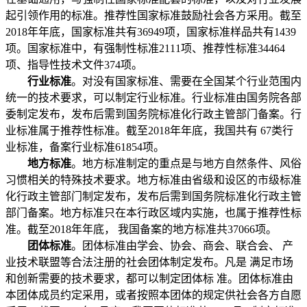
起引领作用的标准。推荐性国家标准鼓励社会各方采用。截至
2018年年底，国家标准共有36949项，国家标准样品共有1439
项。国家标准中，有强制性标准2111项、推荐性标准34464
项、指导性技术文件374项。
行业标准
。对没有国家标准、需要在全国某个行业范围内
统一的技术要求，可以制定行业标准。行业标准由国务院各部
委制定发布，发布后需到国务院标准化行政主管部门备案。行
业标准属于推荐性标准。截至2018年年底，我国共有 67类行
业标准，备案行业标准61854项。
地方标准
。地方标准制定的重点是与地方自然条件、风俗
习惯相关的特殊技术要求。地方标准由省级和设区的市级标准
化行政主管部门制定发布，发布后需到国务院标准化行政主管
部门备案。地方标准只在本行政区域内实施，也属于推荐性标
准。截至2018年年底， 我国备案的地方标准共37066项。
团体标准
。团体标准由学会、协会、商会、联合会、 产
业技术联盟等合法注册的社会团体制定发布。凡是 满足市场
和创新需要的技术要求，都可以制定团体标 准。团体标准由
本团体成员约定采用，或者按照本团体的规定供社会各方自愿