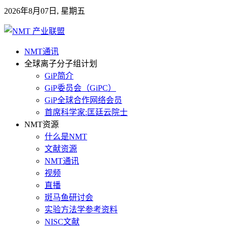
2026年8月07日, 星期五
NMT通讯
全球离子分子组计划
GiP简介
GiP委员会（GiPC）
GiP全球合作网络会员
首席科学家:匡廷云院士
NMT资源
什么是NMT
文献资源
NMT通讯
视频
直播
斑马鱼研讨会
实验方法学参考资料
NISC文献