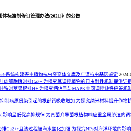
标准制修订管理办法(2021)》的公告
/Cas9系统构建寄主植物抗虫突变体文库及广谱抗虫基因鉴定
2024-
己烯醛促叶肉细胞瞬时排Ca2+ 为探究其调控植物的昆虫耐性机制提供证
表达促缺铁时苹果根排H+ 为探究钙信号与MAPK共同调控缺铁应答机
料可抑制病原侵染引起的根部钙吸收增加 为探究纳米材料提升作物
Cd影响呈低促高抑规律 为真菌介导菌根植物响应重金属胁迫的
胎排Ca2+↑且该过程被海水酸化加强 为探究NPs对海洋环境的影