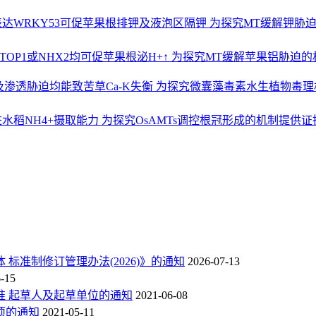
表达WRKY53可促苹果根排钾及液泡区隔钾 为探究MT缓解钾胁
TOP1或NHX2均可促苹果根泌H+↑ 为探究MT缓解苹果铝胁迫
渗透胁迫均能致苦草Ca-K失衡 为探究微囊藻毒素水生植物毒
水稻NH4+摄取能力 为探究OsAMTs调控根冠形成的机制提供证
标准制修订管理办法(2026)》的通知
2026-07-13
-15
准 起草人及起草单位的通知
2021-06-08
项的通知
2021-05-11