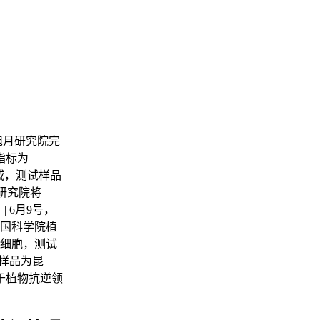
旭月研究院完
指标为
领域，测试样品
某研究院将
 6月9号，
中国科学院植
母细胞，测试
试样品为昆
用于植物抗逆领