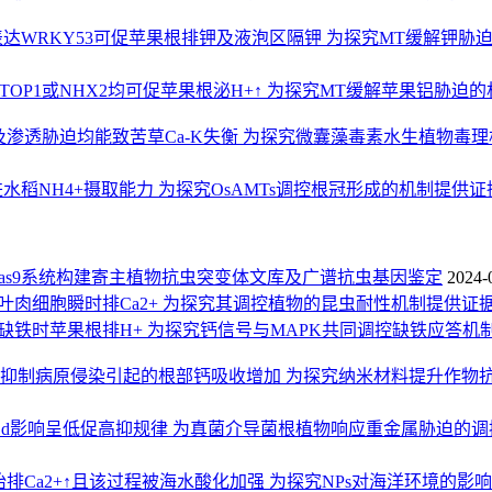
表达WRKY53可促苹果根排钾及液泡区隔钾 为探究MT缓解钾胁
TOP1或NHX2均可促苹果根泌H+↑ 为探究MT缓解苹果铝胁迫
渗透胁迫均能致苦草Ca-K失衡 为探究微囊藻毒素水生植物毒
水稻NH4+摄取能力 为探究OsAMTs调控根冠形成的机制提供证
/Cas9系统构建寄主植物抗虫突变体文库及广谱抗虫基因鉴定
2024-
己烯醛促叶肉细胞瞬时排Ca2+ 为探究其调控植物的昆虫耐性机制提供证
表达促缺铁时苹果根排H+ 为探究钙信号与MAPK共同调控缺铁应答机
料可抑制病原侵染引起的根部钙吸收增加 为探究纳米材料提升作物
Cd影响呈低促高抑规律 为真菌介导菌根植物响应重金属胁迫的
胎排Ca2+↑且该过程被海水酸化加强 为探究NPs对海洋环境的影