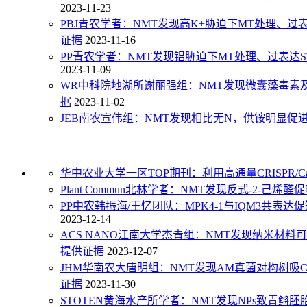
2023-11-23
PBJ青农学者：NMT发现高K+胁迫下MT处理、过
证据
2023-11-16
PP青农学者：NMT发现铝胁迫下MT处理、过表达S
2023-11-09
WR中科院地湖所谢丽强组：NMT发现微囊藻毒素及
据
2023-11-02
JEB南农宣伟组：NMT发现相比无N，供铵明显促进
华中农业大学一区TOP期刊：利用高通量CRISPR
Plant Commun北林学者：NMT发现反式-2-
PP中农韩振海/王忆团队：MPK4-1与IQM3共
2023-12-14
ACS NANO江南大学杰青组：NMT发现纳米材
提供证据
2023-12-07
JHM华南农大唐明组：NMT发现AM真菌对构树吸
证据
2023-11-30
STOTEN黄海水产所学者：NMT发现NPs致青鳉胚