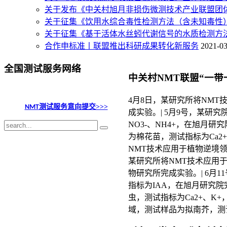
关于发布《中关村旭月非损伤微测技术产业联盟团体标
关于征集《饮用水综合毒性检测方法（含未知毒性
关于征集《基于活体水丝蚓代谢信号的水质检测方
合作申标准丨联盟推出科研成果转化新服务
2021-03
全国测试服务网络
中关村NMT联盟“一
4月8日，某研究所将NMT
测试服务意向提交>>>
NMT
成实验。| 5月9号，某研
NO3-、NH4+，在旭月
为棉花苗，测试指标为Ca2+
NMT技术应用于植物逆境领
某研究所将NMT技术应用于
物研究所完成实验。| 6月
指标为IAA，在旭月研究院
虫，测试指标为Ca2+、K
域，测试样品为拟南芥，测试