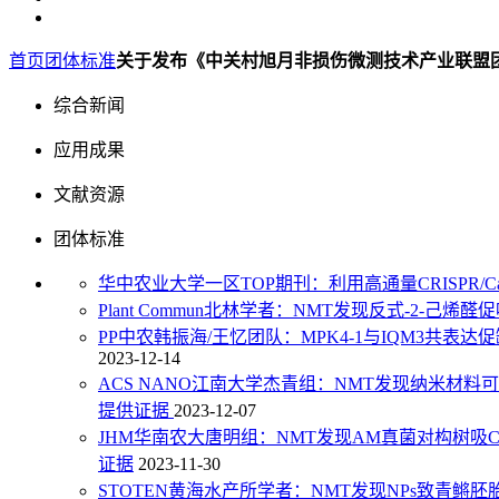
首页
团体标准
关于发布《中关村旭月非损伤微测技术产业联盟团体
综合新闻
应用成果
文献资源
团体标准
华中农业大学一区TOP期刊：利用高通量CRISPR
Plant Commun北林学者：NMT发现反式-2-
PP中农韩振海/王忆团队：MPK4-1与IQM3共
2023-12-14
ACS NANO江南大学杰青组：NMT发现纳米材
提供证据
2023-12-07
JHM华南农大唐明组：NMT发现AM真菌对构树吸
证据
2023-11-30
STOTEN黄海水产所学者：NMT发现NPs致青鳉胚