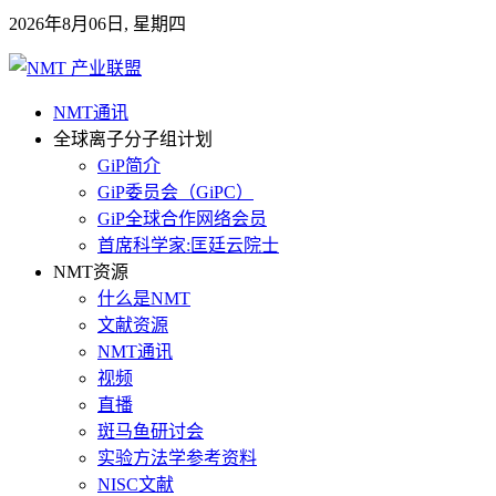
2026年8月06日, 星期四
NMT通讯
全球离子分子组计划
GiP简介
GiP委员会（GiPC）
GiP全球合作网络会员
首席科学家:匡廷云院士
NMT资源
什么是NMT
文献资源
NMT通讯
视频
直播
斑马鱼研讨会
实验方法学参考资料
NISC文献