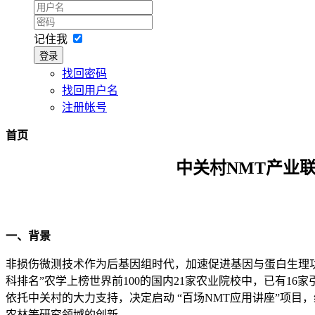
记住我
登录
找回密码
找回用户名
注册帐号
首页
中关村NMT产业联
一、背景
非损伤微测技术作为后基因组时代，加速促进基因与蛋白生理功
科排名”农学上榜世界前100的国内21家农业院校中，已有1
依托中关村的大力支持，决定启动 “百场NMT应用讲座”项
农林等研究领域的创新。