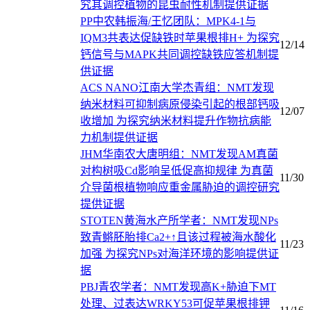
究其调控植物的昆虫耐性机制提供证据
PP中农韩振海/王忆团队：MPK4-1与
IQM3共表达促缺铁时苹果根排H+ 为探究
12/14
钙信号与MAPK共同调控缺铁应答机制提
供证据
ACS NANO江南大学杰青组：NMT发现
纳米材料可抑制病原侵染引起的根部钙吸
12/07
收增加 为探究纳米材料提升作物抗病能
力机制提供证据
JHM华南农大唐明组：NMT发现AM真菌
对构树吸Cd影响呈低促高抑规律 为真菌
11/30
介导菌根植物响应重金属胁迫的调控研究
提供证据
STOTEN黄海水产所学者：NMT发现NPs
致青鳉胚胎排Ca2+↑且该过程被海水酸化
11/23
加强 为探究NPs对海洋环境的影响提供证
据
PBJ青农学者：NMT发现高K+胁迫下MT
处理、过表达WRKY53可促苹果根排钾