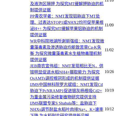
11/16
及液泡区隔钾 为探究MT缓解钾胁迫的机
制提供证据
PP青农学者：NMT发现铝胁迫下MT处
理、过表达STOP1或NHX2均可促苹果根
11/09
泌H+↑ 为探究MT缓解苹果铝胁迫的机制
提供证据
WR中科院地湖所谢丽强组：NMT发现微
囊藻毒素及渗透胁迫均能致苦草Ca-K失
11/02
衡 为探究微囊藻毒素水生植物毒理机制
提供证据
JEB南农宣伟组：NMT发现相比无N，供
10/26
铵明显促进水稻NH4+摄取能力 为探究
OsAMTs调控根冠形成的机制提供证据
IJMS中国林科院罗志斌组：NMT发现Cd
10/19
胁迫下PcNRAMP1促进银灰杨根吸Cd2+
为重金属污染修复植物研究提供支持
IJMS联盟专家S Shabala等：盐胁迫下
10/12
NHXs调节耐盐水稻叶肉排Na+、K+速率
下降 为水稻耐盐研究提供新见解