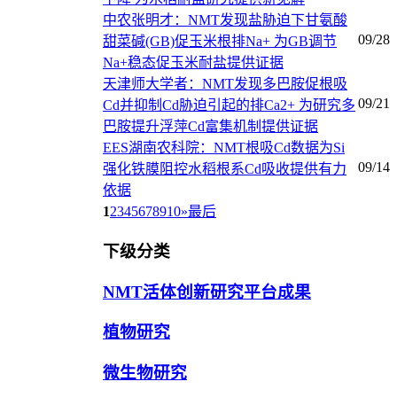
中农张明才：NMT发现盐胁迫下甘氨酸
09/28
甜菜碱(GB)促玉米根排Na+ 为GB调节
Na+稳态促玉米耐盐提供证据
天津师大学者：NMT发现多巴胺促根吸
09/21
Cd并抑制Cd胁迫引起的排Ca2+ 为研究多
巴胺提升浮萍Cd富集机制提供证据
EES湖南农科院：NMT根吸Cd数据为Si
09/14
强化铁膜阻控水稻根系Cd吸收提供有力
依据
1
2
3
4
5
6
7
8
9
10
»
最后
下级分类
NMT活体创新研究平台成果
植物研究
微生物研究