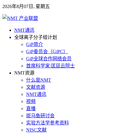
2026年8月07日, 星期五
NMT通讯
全球离子分子组计划
GiP简介
GiP委员会（GiPC）
GiP全球合作网络会员
首席科学家:匡廷云院士
NMT资源
什么是NMT
文献资源
NMT通讯
视频
直播
斑马鱼研讨会
实验方法学参考资料
NISC文献