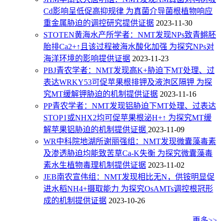
Cd影响呈低促高抑规律 为真菌介导菌根植物响应
重金属胁迫的调控研究提供证据
2023-11-30
STOTEN黄海水产所学者：NMT发现NPs致青鳉胚
胎排Ca2+↑且该过程被海水酸化加强 为探究NPs对
海洋环境的影响提供证据
2023-11-23
PBJ青农学者：NMT发现高K+胁迫下MT处理、过
表达WRKY53可促苹果根排钾及液泡区隔钾 为探
究MT缓解钾胁迫的机制提供证据
2023-11-16
PP青农学者：NMT发现铝胁迫下MT处理、过表达
STOP1或NHX2均可促苹果根泌H+↑ 为探究MT缓
解苹果铝胁迫的机制提供证据
2023-11-09
WR中科院地湖所谢丽强组：NMT发现微囊藻毒素
及渗透胁迫均能致苦草Ca-K失衡 为探究微囊藻毒
素水生植物毒理机制提供证据
2023-11-02
JEB南农宣伟组：NMT发现相比无N，供铵明显促
进水稻NH4+摄取能力 为探究OsAMTs调控根冠形
成的机制提供证据
2023-10-26
更多>>